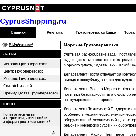
CyprusShipping.ru
Главная
Реклама
Грузоперевозки Кипра
Порта
Морские Грузоперевозки
В Избранное!
СТАТЬИ
Учитывая разнообразие задач, поставле
судоходства, морская политика раздел
История Грузоперевозок
Морского флота, Отдела Технической По
Центр Грузоперевозок
Департамент Порта отвечает за контрол
Морские Грузоперевозки
въезда в республику, а также для судов, 
Святой Николай
Департамент Военно-Морского Флота 
Преимущества Грузоперевозок
политики безопасности для судов, орг
патрулирование и операции.
ОПРОС
Департамент Технической Поддержки отв
Пользуетесь ли вы
особенно в механических, электрических
интернетом, чтобы найти
оборудованный механический цех, кото
информацию о компаниях?
ремонт и конверсию судов и их оборудов
Да
Департамент Радио Теги несет отв